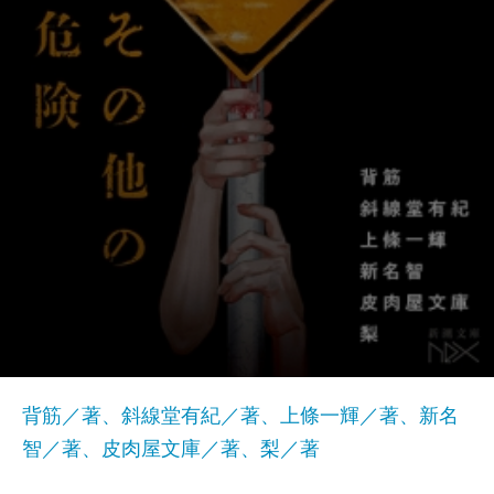
背筋／著、斜線堂有紀／著、上條一輝／著、新名
智／著、皮肉屋文庫／著、梨／著