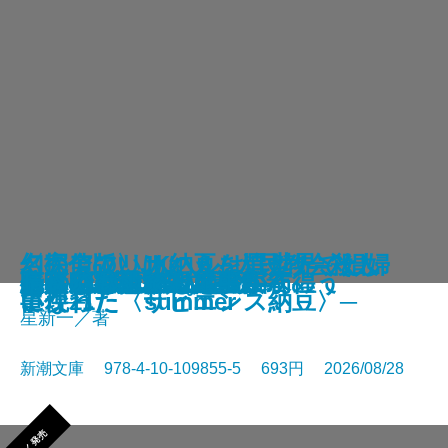
さよならの言い方なんて知らな
〈完全版〉JKハルは異世界で娼婦
幻のアフリカ納豆を追え！─そし
名探偵のいけにえ─人民教会殺人
幽冥の岸 十二国記
未知なるカダスを夢に求めて
龍ノ国幻想9 天恵の命
神と王1 亡国の書
人魚屋敷の殺人
悪徳もまた
善人たち
わたしが・棄てた・女
きまぐれカプセル
一夜─隠蔽捜査10─
夢ノ町本通り─文庫版─
フィレンツェに悪魔が彷徨う
その他の危険
人喰いパンダ殺人事件
色ざんげ
晴れでも雨でも昆虫学者
い。11
になった summer
て現れた〈サピエンス納豆〉─
事件─
星新一／著
新潮文庫 978-4-10-109855-5 693円 2026/08/28