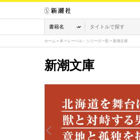
ホーム
>
本
>
レーベル・シリーズ一覧
>
新潮文庫
新潮文庫