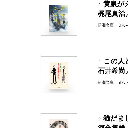
黄泉が
梶尾真治
新潮文庫 978-4-
この人
石井希尚
新潮文庫 978-4-
猫だま
河合隼雄