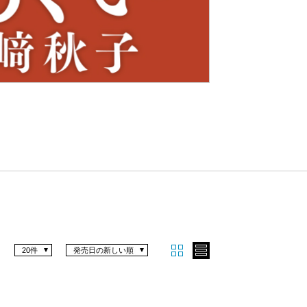
Nex
t
20件
発売日の新しい順