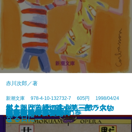
赤川次郎／著
新潮文庫 978-4-10-132732-7 605円 1998/04/24
イニュニック［生命］―アラスカ
村上朝日堂超短篇小説 夜のくも
燃えあがる緑の木―第三部 大い
プリズンの満月
義男の青春・別離
生きものたちの部屋
町でいちばんの美女
こころの処方箋
父と子
明治の人物誌
陋巷に在り〔3〕媚の巻
子子家庭は大当り！
黙阿彌オペラ
海は涸いていた
花盗人
大博打
白い犬とワルツを
日々の泡
無能の人・日の戯れ
ホリー・ガーデン
の原野を旅する―
ざる
なる日に―