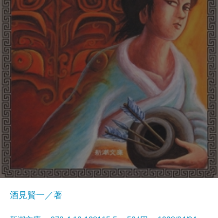
酒見賢一／著