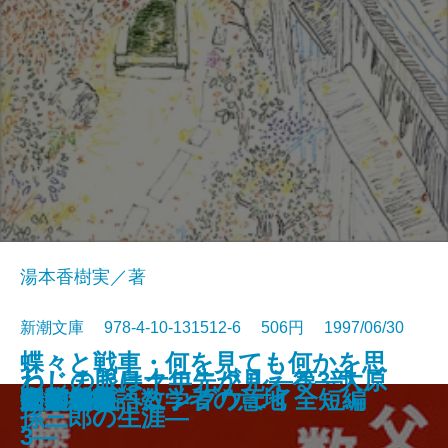
湯本香樹実／著
新潮文庫 978-4-10-131512-6 506円 1997/06/30
蝶々と戦車・何を見ても何かを思
ねじまき鳥クロニクル―第3部
わしの眼は十年先が見える―大原
晏子〔一〕
晏子〔二〕
トゥインクル・ボーイ
流星たちの宴
陋巷に在り〔2〕呪の巻
リヴィエラを撃て〔上〕
リヴィエラを撃て〔下〕
天狗争乱
ポプラの秋
父の威厳 数学者の意地
天鵞絨物語
家族趣味
牛への道
母の影
閉鎖病棟
いだす―ヘミングウェイ全短編
明和絵暦
夕顔
鳥刺し男編―
孫三郎の生涯―
3―