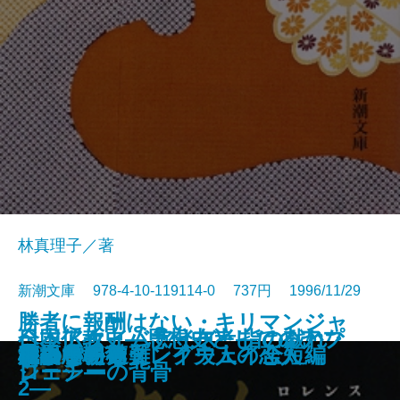
林真理子／著
新潮文庫 978-4-10-119114-0 737円 1996/11/29
勝者に報酬はない・キリマンジャ
全国アホ・バカ分布考―はるかな
ベッドタイムアイズ・指の戯れ・
日本仏教史―思想史としてのアプ
蝶々の纏足・風葬の教室
孤独の歌声
淋しい狩人
6月19日の花嫁
スノーグース
イタリアからの手紙
きもの
新約聖書を知っていますか
着物の悦び きもの七転び八起き
完訳 チャタレイ夫人の恋人
ニコライ遭難
櫂
かまいたち
幸福な朝食
臓器農場
ロの雪―ヘミングウェイ全短編
柩の中の猫
る言葉の旅路―
ジェシーの背骨
ローチ―
2―