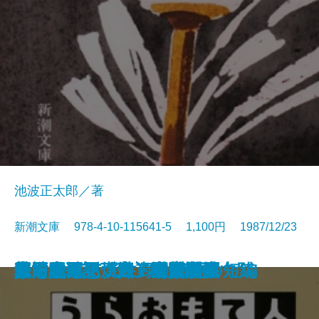
池波正太郎／著
新潮文庫 978-4-10-115641-5 1,100円 1987/12/23
真田太平記〔十一〕大坂夏の陣
真田太平記〔十二〕雲の峰
真田太平記〔九〕二条城
真田太平記〔十〕大坂入城
イーハトーボの劇列車
風神の門〔上〕
風神の門〔下〕
安全のカード
真田太平記〔七〕関ヶ原
真田太平記〔八〕紀州九度山
うらおもて人生録
真田太平記〔五〕秀頼誕生
真田太平記〔六〕家康東下
江戸開城
真田太平記〔三〕上田攻め
真田太平記〔四〕甲賀問答
螢・納屋を焼く・その他の短編
龍を見た男
真田太平記〔一〕天魔の夏
真田太平記〔二〕秘密