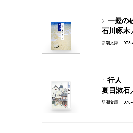
一握の
石川啄木
新潮文庫 978-4
行人
夏目漱石
新潮文庫 978-4