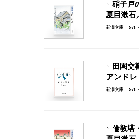
硝子戸
夏目漱石
新潮文庫 978-4
田園交
アンドレ
新潮文庫 978-4
倫敦塔
夏目漱石