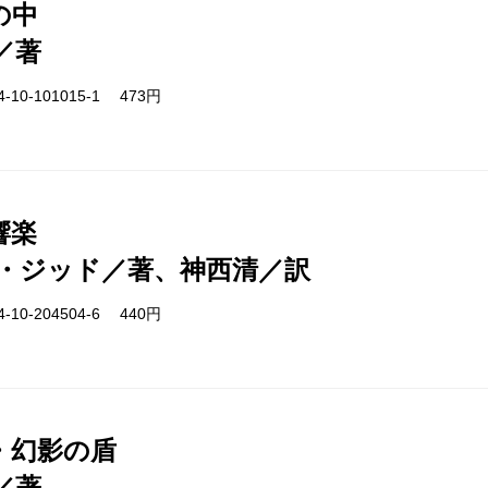
の中
／著
-10-101015-1 473円
響楽
・ジッド／著、神西清／訳
-10-204504-6 440円
・幻影の盾
／著