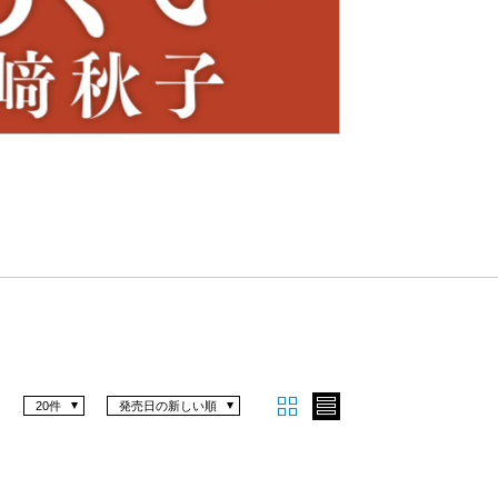
Nex
t
20件
発売日の新しい順