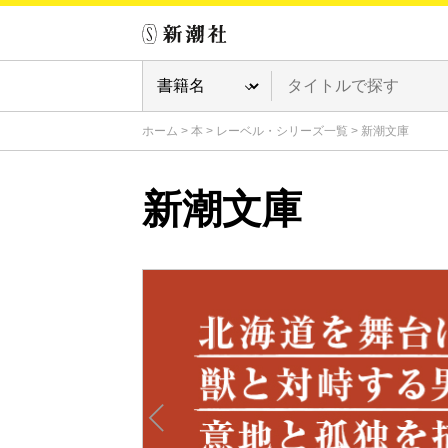
ホーム
>
本
>
レーベル・シリーズ一覧
>
新潮文庫
新潮文庫