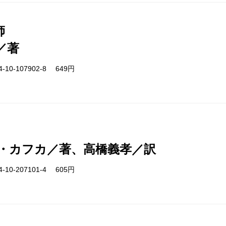
師
／著
-10-107902-8 649円
・カフカ／著、高橋義孝／訳
-10-207101-4 605円