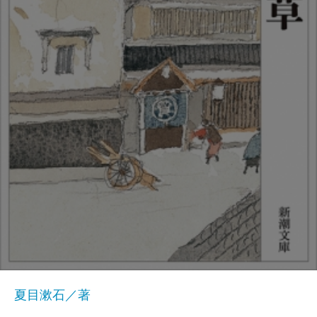
夏目漱石／著