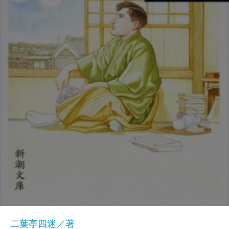
二葉亭四迷／著