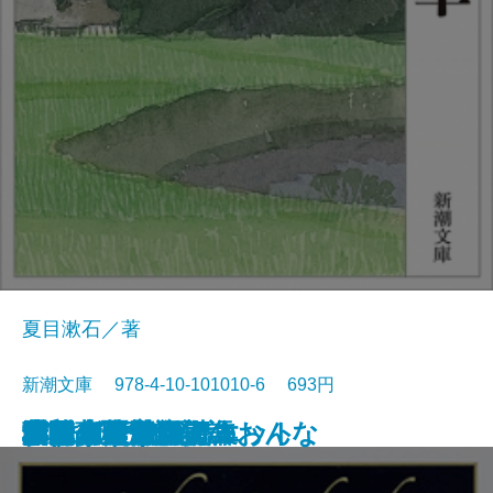
夏目漱石／著
新潮文庫 978-4-10-101010-6 693円
浮雲
卍(まんじ)
デミアン
車輪の下
道草
十五少年漂流記
小川未明童話集
ロミオとジュリエット
蓼喰う虫
虞美人草
ランボー詩集
愛する人達
津軽
猫と庄造と二人のおんな
田園の憂鬱
吉野葛・盲目物語
オセロー
ガリヴァ旅行記
ふらんす物語
ボードレール詩集