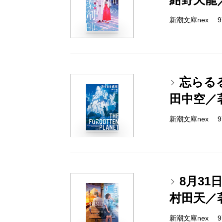
新潮文庫nex 978
忘らる
田中空／
新潮文庫nex 978
8月31
村田天／
新潮文庫nex 978