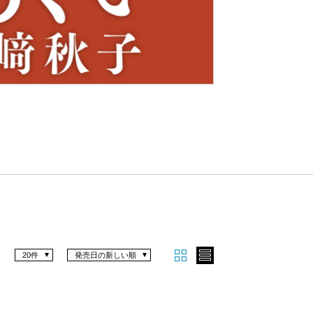
Nex
t
20件
発売日の新しい順