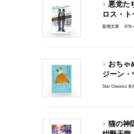
悪党た
ロス・ト
新潮文庫 978-4-
おちゃ
ジーン・
Star Classi
猫の神
紺野天龍