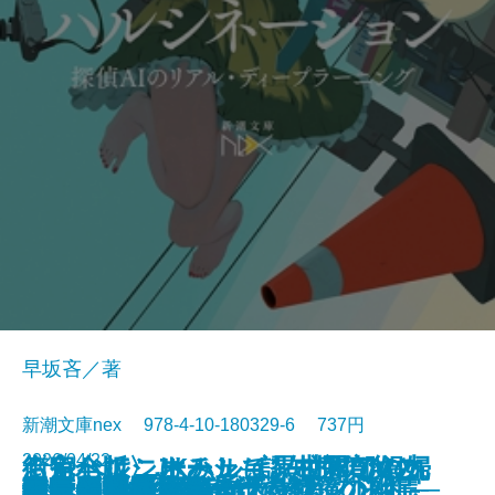
早坂吝／著
新潮文庫nex 978-4-10-180329-6 737円
2026/04/22
くらべて、けみして 校閲部の九
おやじはニーチェ─認知症の父と
街角ハルシネーション─探偵AIの
〈完全版〉JKハルは異世界で娼婦
食べると死ぬ花
猫と罰
水よ踊れ
役者廃業・三婆
裂けた明日
量子力学で生命の謎を解く
記憶の帝国
今夜もベルが鳴る
歌舞伎町アンダーグラウンド
ツユクサナツコの一生
あしたの名医4─それぞれの決断─
鬼にきんつば─七つの刻鐘の幽霊─
東京都同情塔
養老先生、病院へ行く
不良老人の文学論
秀長と利休