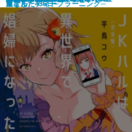
重さん
過ごした436日─
リアル・ディープラーニング─
になった