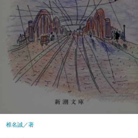
椎名誠／著