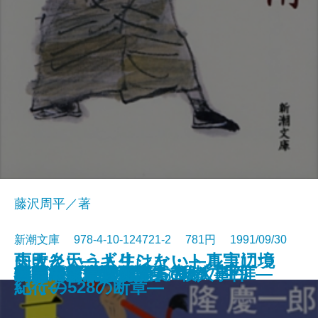
藤沢周平／著
新潮文庫 978-4-10-124721-2 781円 1991/09/30
雨天炎天―ギリシャ・トルコ辺境
失敗という人生はない―真実につ
状況曲線〔下〕
凶夢など30
縛られた巨人―南方熊楠の生涯―
異人たちとの夏
ひざまずいて足をお舐め
仮釈放
ふたり
哀愁の町に霧が降るのだ〔上〕
哀愁の町に霧が降るのだ〔下〕
たそがれ清兵衛
一夢庵風流記
新編 宮沢賢治詩集
特急「あさしお3号」殺人事件
レパントの海戦
風流江戸雀
黒幕
新橋烏森口青春篇
ロードス島攻防記
紀行―
いての528の断章―