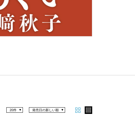
Nex
t
20件
発売日の新しい順