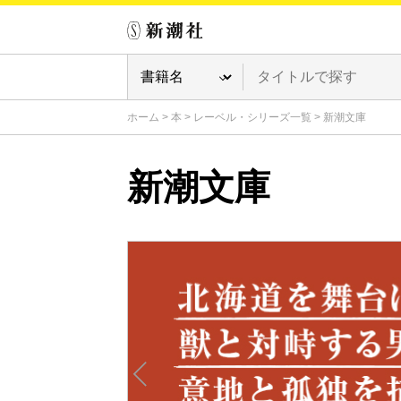
ホーム
>
本
>
レーベル・シリーズ一覧
>
新潮文庫
新潮文庫