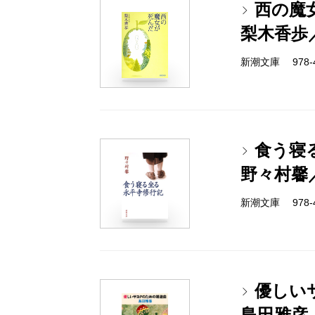
西の魔
梨木香歩
新潮文庫 978-4-
食う寝
野々村馨
新潮文庫 978-4-
優しい
島田雅彦