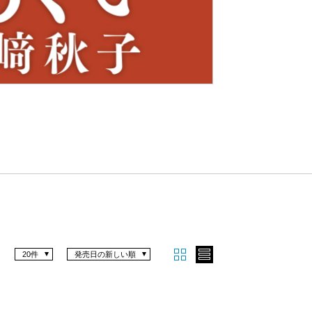
Nex
t
20件
発売日の新しい順