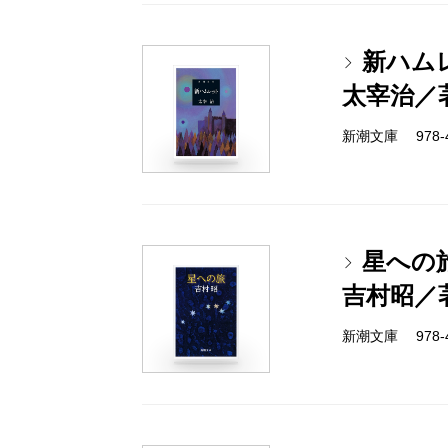
新ハム
太宰治／
新潮文庫 978-4-
星への
吉村昭／
新潮文庫 978-4-