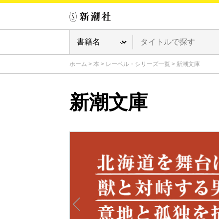
ホーム
>
本
>
レーベル・シリーズ一覧
>
新潮文庫
新潮文庫