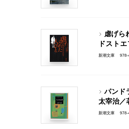
虐げら
ドストエ
新潮文庫 978-4-
パンド
太宰治／
新潮文庫 978-4-