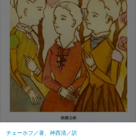
チェーホフ／著、神西清／訳