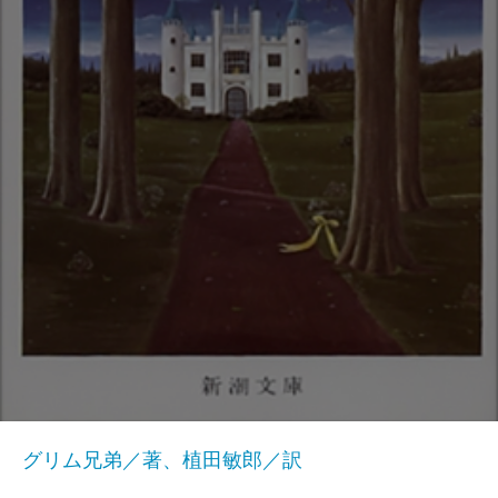
グリム兄弟／著、植田敏郎／訳