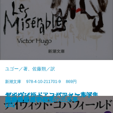
ユゴー／著、佐藤朔／訳
新潮文庫 978-4-10-211701-9 869円
おやゆび姫―アンデルセン童話集
デイヴィッド・コパフィールド
デイヴィッド・コパフィールド
デイヴィッド・コパフィールド
デイヴィッド・コパフィールド
桜の園・三人姉妹
レ・ミゼラブル〔三〕
レ・ミゼラブル〔四〕
俘虜記
白雪姫―グリム童話集I―
海からの贈物
レ・ミゼラブル〔二〕
アメリカン・スクール
レ・ミゼラブル〔一〕
砂の上の植物群
風濤
エミリーはのぼる
娼婦の部屋・不意の出来事
夏の終り
虚空遍歴〔下〕
(II)―
(四)
(三)
(二)
(一)