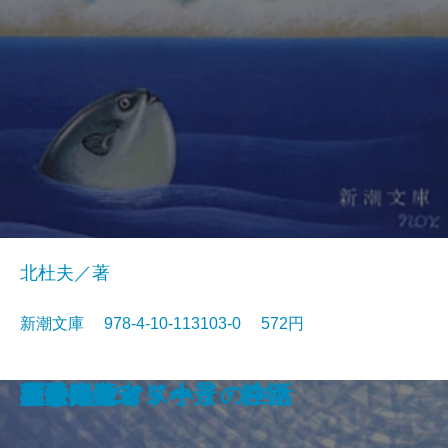
北杜夫／著
新潮文庫 978-4-10-113103-0 572円
眠狂四郎無頼控〔六〕
日日平安
芽むしり仔撃ち
忍ぶ川
梟の城
海辺の光景
しぶちん
しろばんば
香華
どくとるマンボウ航海記
プールサイド小景・静物
おはん
大炊介始末
ドストエフスキイの生活
楢山節考
紀ノ川
蒼き狼
可愛いエミリー
天平の甍
ひかりごけ