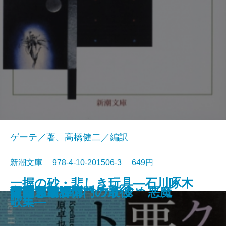
ゲーテ／著、高橋健二／編訳
新潮文庫 978-4-10-201506-3 649円
一握の砂・悲しき玩具―石川啄木
愛と死
絵のない絵本
田舎教師
変身
硝子戸の中
田園交響楽
倫敦塔・幻影の盾
光あるうち光の中を歩め
真理先生
ゲーテ格言集
クロイツェル・ソナタ 悪魔
行人
人間ぎらい
蒲団・重右衛門の最後
こころ
白鯨〔下〕
白鯨〔上〕
彼岸過迄
ぼく東綺譚
歌集―