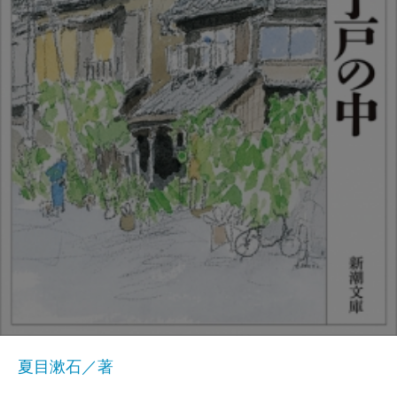
夏目漱石／著