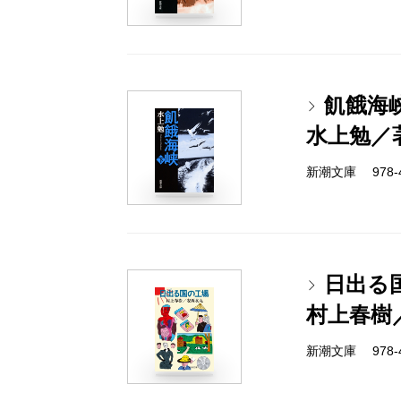
飢餓海
水上勉／
新潮文庫 978-4-
日出る
村上春樹
新潮文庫 978-4-