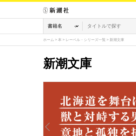
ホーム
>
本
>
レーベル・シリーズ一覧
>
新潮文庫
新潮文庫