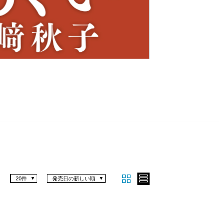
Nex
t
20件
発売日の新しい順