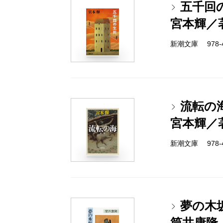
五千回
宮本輝／
新潮文庫 978-4-
流転の
宮本輝／
新潮文庫 978-4-
夢の木
筒井康隆