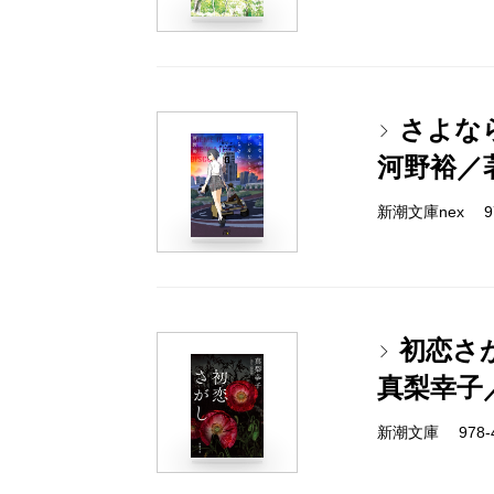
さよな
河野裕／
新潮文庫nex 978
初恋さ
真梨幸子
新潮文庫 978-4-