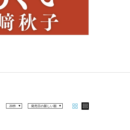
Nex
t
20件
発売日の新しい順