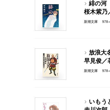
緋の河
桜木紫乃
新潮文庫 978-4-
放浪大
早見俊／
新潮文庫 978-4-
いもう
赤川次郎