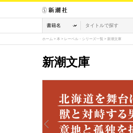
ホーム
>
本
>
レーベル・シリーズ一覧
>
新潮文庫
新潮文庫