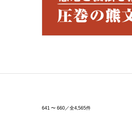
Pre
v
641 〜 660／全4,565件