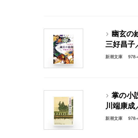
幽玄の
三好昌子
新潮文庫 978-4-
掌の小
川端康成
新潮文庫 978-4-