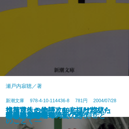
瀬戸内寂聴／著
新潮文庫 978-4-10-114436-8 781円 2004/07/28
ローマ人の物語 8―ユリウス・
ローマ人の物語 9―ユリウス・
ローマ人の物語 10―ユリウス・
浅草博徒一代―アウトローが見た
指揮官たちの特攻―幸福は花びら
神様がくれた指
魚へん漢字講座
心理療法個人授業
奇跡の人 ヘレン・ケラー自伝
ぶらんこ乗り
場所
静かに 健やかに 遠くまで
部長の大晩年
理由
さくらえび
小さいときから考えてきたこと
ため息の時間
エイジ
陋巷に在り〔12〕聖の巻
第三阿房列車
カエサル ルビコン以前〔上〕―
カエサル ルビコン以前〔中〕―
カエサル ルビコン以前〔下〕―
日本の闇―
のごとく―