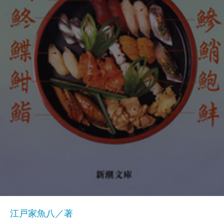
江戸家魚八／著