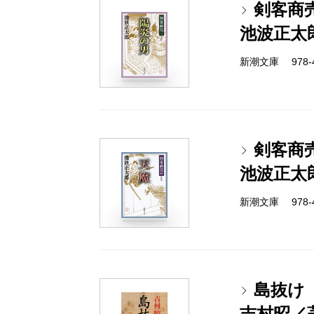
剣客商
池波正太
新潮文庫 978-4-
剣客商
池波正太
新潮文庫 978-4-
島抜け
吉村昭／