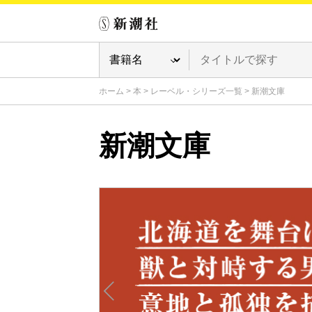
ホーム
>
本
>
レーベル・シリーズ一覧
>
新潮文庫
新潮文庫