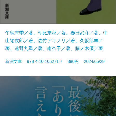
午鳥志季／著、朝比奈秋／著、春日武彦／著、中
山祐次郎／著、佐竹アキノリ／著、久坂部羊／
著、遠野九重／著、南杏子／著、藤ノ木優／著
新潮文庫 978-4-10-105271-7 880円 2024/05/29