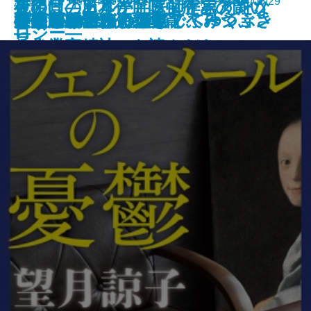
新潮文庫 978-4-10-105341-7 693円 2024/05/29
夜明けのカルテ―医師作家アンソ
最後に「ありがとう」と言えたな
死の貝―日本住血吸虫症との闘い
夜が明ける
がドラッカーの『イノベーション
ひとりでカラカサさしてゆく
ガイズ＆ドールズ
ぼくの哲学
にうつろで、ひと足でふみつぶさ
天狗屋敷の殺人
祈願成就
フェルメールの憂鬱
神の悪手
こころの散歩
ここに物語が
身代りの女
ブラームスはお好き
決定版カフカ短編集
イデアの再臨
公孫龍 巻二 赤龍篇
ロジー―
ら
―
と企業家精神』を読んだら
れそうだ―