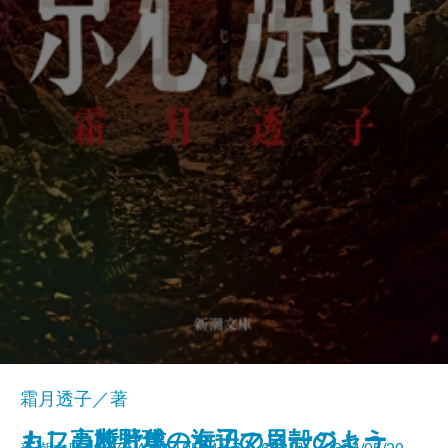
霜月透子／著
もし高校野球の女子マネージャー
カフカ断片集―海辺の貝殻のよう