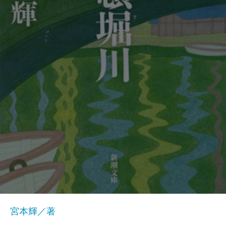
宮本輝／著