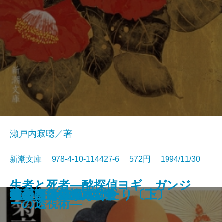
瀬戸内寂聴／著
新潮文庫 978-4-10-114427-6 572円 1994/11/30
生者と死者―酩探偵ヨギ ガンジ
ポラーノの広場
カンガルー・ノート
豪華特急トワイライト殺人事件
ロートレック荘事件
道頓堀川
旧約聖書を知っていますか
銀座のカラス〔上〕
銀座のカラス〔下〕
返事はいらない
手毬
菊亭八百善の人びと
螢川・泥の河
ラビット病
泣き言はいわない
鏡の国のアリス
武士(おとこ)の紋章
凶刃 用心棒日月抄
死ぬことと見つけたり〔上〕
死ぬことと見つけたり〔下〕
ーの透視術―