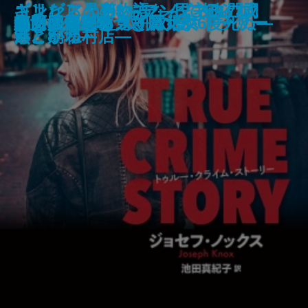
あしたの名医―伊豆中周産期セン
ギリシア人の物語3―都市国家ギ
江戸の空、水面の風―みとや・お
コンビニ兄弟3―テンダネス門司
さよならの言い方なんて知らな
ギリシア人の物語2―民主政の成
心は孤独な狩人
龍ノ国幻想6 双飛の暁
月夜の散歩
日蓮
泳ぐ者
ちよぼ―加賀百万石を照らす月―
神様には負けられない
トゥルー・クライム・ストーリー
魔女推理―嘘つき魔女が6度死ぬ―
龍ノ国幻想5 双飛の闇
血も涙もある
鳴門の渦潮を見ていた女
処女の道程
草原のサーカス
ター―
リシアの終焉―
瑛仕入帖―
港こがね村店―
い。8
熟と崩壊―