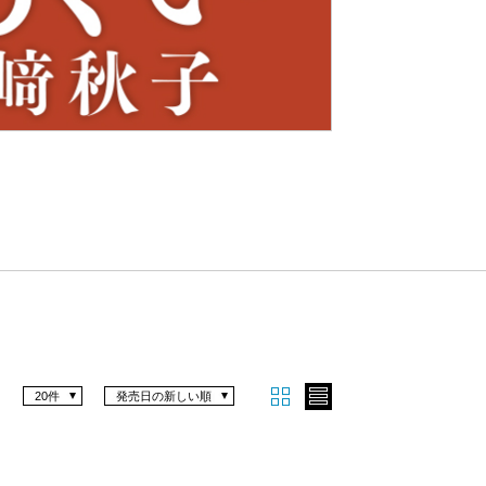
Nex
t
20件
発売日の新しい順