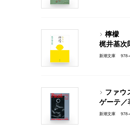
檸檬
梶井基次
新潮文庫 978-4
ファウ
ゲーテ／
新潮文庫 978-4