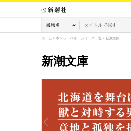
ホーム
>
本
>
レーベル・シリーズ一覧
>
新潮文庫
新潮文庫