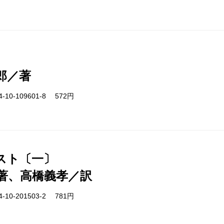
郎／著
-10-109601-8 572円
スト〔一〕
著、高橋義孝／訳
-10-201503-2 781円