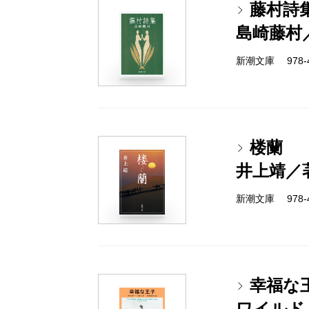
藤村詩
島崎藤村
新潮文庫 978-4
楼蘭
井上靖／
新潮文庫 978-4
幸福な
ワイルド