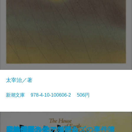
太宰治／著
新潮文庫 978-4-10-100606-2 506円
狭き門
天の夕顔
夕鶴・彦市ばなし
善悪の彼岸
バスカヴィル家の犬
盗賊
野火
博物誌
フランダースの犬
走れメロス
大地〔四〕
大地〔三〕
大地〔二〕
ジェーン・エア〔下〕
大地〔一〕
四つの署名
悪の華
シャーロック・ホームズの事件簿
少将滋幹の母
ドルジェル伯の舞踏会