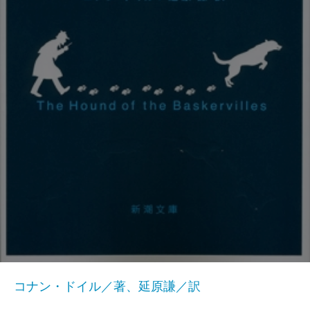
コナン・ドイル／著、延原謙／訳