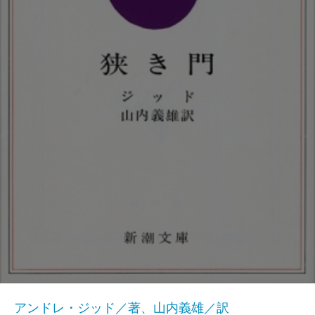
アンドレ・ジッド／著、山内義雄／訳