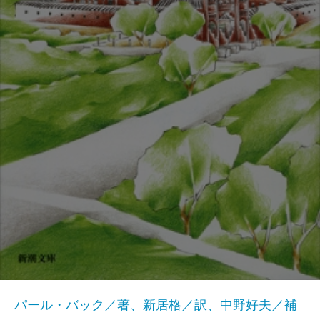
パール・バック／著、新居格／訳、中野好夫／補