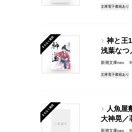
文庫
電子書籍あり
まもなく発売
神と王
浅葉なつ
新潮文庫nex 978
文庫
電子書籍あり
まもなく発売
人魚屋
大神晃／
新潮文庫nex 978