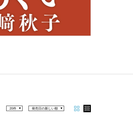
Nex
t
20件
発売日の新しい順