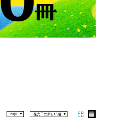
Nex
t
20件
発売日の新しい順