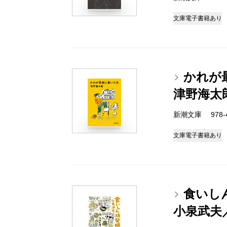
文庫
電子書籍あり
かれが
津野海太
新潮文庫 978-4-
文庫
電子書籍あり
食いし
小泉武夫