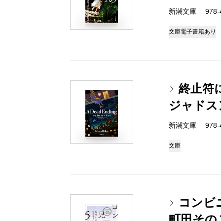
新潮文庫 978-4-
文庫
電子書籍あり
終止符
ジャドス
新潮文庫 978-4-
文庫
コンビ
町田その