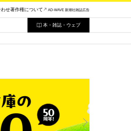
合わせ
著作権について
AD-WAVE 新潮社雑誌広告
本・雑誌・ウェブ