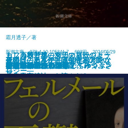
霜月透子／著
新潮文庫 978-4-10-105341-7 693円 2024/05/29
もし高校野球の女子マネージャー
カフカ断片集―海辺の貝殻のよう
夜明けのカルテ―医師作家アンソ
最後に「ありがとう」と言えたな
死の貝―日本住血吸虫症との闘い
夜が明ける
がドラッカーの『イノベーション
ひとりでカラカサさしてゆく
ガイズ＆ドールズ
ぼくの哲学
にうつろで、ひと足でふみつぶさ
天狗屋敷の殺人
祈願成就
フェルメールの憂鬱
神の悪手
こころの散歩
ここに物語が
身代りの女
ブラームスはお好き
決定版カフカ短編集
イデアの再臨
公孫龍 巻二 赤龍篇
文庫
電子書籍あり
ロジー―
ら
―
と企業家精神』を読んだら
れそうだ―