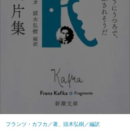
フランツ・カフカ／著、頭木弘樹／編訳