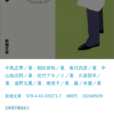
午鳥志季／著、朝比奈秋／著、春日武彦／著、中
山祐次郎／著、佐竹アキノリ／著、久坂部羊／
著、遠野九重／著、南杏子／著、藤ノ木優／著
新潮文庫 978-4-10-105271-7 880円 2024/05/29
文庫
電子書籍あり