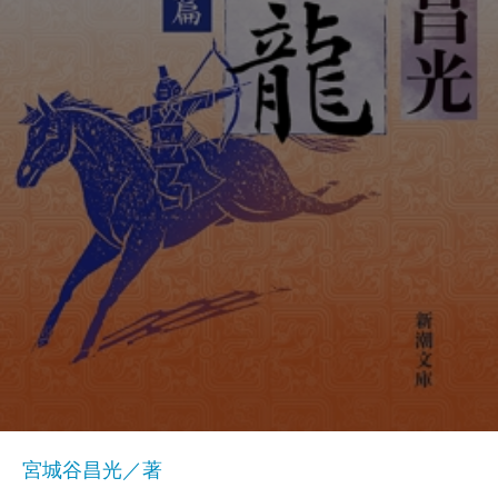
宮城谷昌光／著