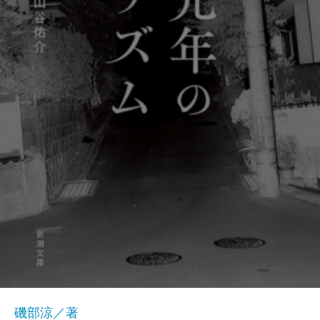
磯部涼／著