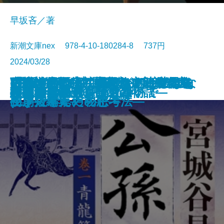
早坂吝／著
新潮文庫nex 978-4-10-180284-8 737円
2024/03/28
ごんぎつね でんでんむしのかな
可能性の怪物 文豪とアルケミス
VR浮遊館の謎―探偵AIのリアル・
おカネの教室―僕らがおかしなク
「科学的」は武器になる―世界を
放浪・雪の夜―織田作之助傑作集
(霊媒の話より)題未定―安部公房
空白の意匠―初期ミステリ傑作集
文庫
電子書籍あり
令和元年のテロリズム
古くてあたらしい仕事
絆―棋士たち 師弟の物語―
ごんぎつねの夢
小説8050
AI監獄ウイグル
夜の人々
公孫龍 巻一 青龍篇
上野アンダーグラウンド
羅城門に啼く
わたしの名前を消さないで
幽世の薬剤師6
しみ―新美南吉傑作選―
ト短編集
ディープラーニング―
ラブで学んだ秘密―
生き抜くための思考法―
―
初期短編集―
(二)―