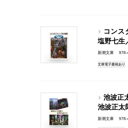
コンス
塩野七生
新潮文庫 978-4-
文庫
電子書籍あり
池波正
池波正太
新潮文庫 978-4-