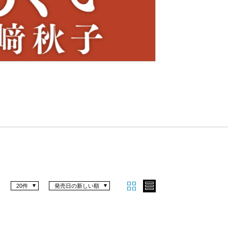
Nex
t
20件
発売日の新しい順