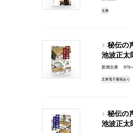
文庫
秘伝の
池波正太
新潮文庫 978-4-
文庫
電子書籍あり
秘伝の
池波正太