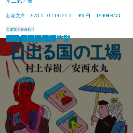
水上勉／著
新潮文庫 978-4-10-114125-1 990円 1990/04/08
文庫
電子書籍あり
冷い夏、熱い夏
まんぞく まんぞく
この人を見よ
注文の多い料理店
五千回の生死
流転の海 第一部
夢の木坂分岐点
鬼麿斬人剣
飢餓海峡〔上〕
飢餓海峡〔下〕
日出る国の工場
暗夜行路
谷中・首ふり坂
百
ふたりで探偵
子子家庭は危機一髪
人情武士道
優駿〔上〕
優駿〔下〕
胡桃の家