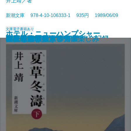
井上靖／著
新潮文庫 978-4-10-106333-1 935円 1989/06/09
文庫
電子書籍あり
ホテル・ニューハンプシャー
ホテル・ニューハンプシャー
村上朝日堂の逆襲
長英逃亡〔上〕
長英逃亡〔下〕
吉原御免状
大垣行345M列車の殺意
墜落の夏―日航123便事故全記録―
新編 銀河鉄道の夜
夏草冬濤〔上〕
夏草冬濤〔下〕
打たれ強く生きる
バーボン・ストリート
アメリカ素描
ご依頼の件
江戸アルキ帖
白夜を旅する人々
小説のたくらみ、知の楽しみ
心に迫るパウロの言葉
夢見通りの人々
〔上〕
〔下〕