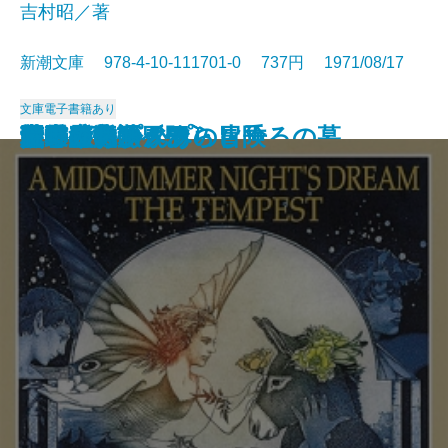
吉村昭／著
新潮文庫 978-4-10-111701-0 737円 1971/08/17
文庫
電子書籍あり
アメリカひじき・火垂るの墓
国盗り物語〔三〕
国盗り物語〔四〕
悪霊〔下〕
悪霊〔上〕
国盗り物語〔一〕
国盗り物語〔二〕
黒い画集
日常生活の冒険
戦艦武蔵
夏の夜の夢・あらし
青の時代
日本三文オペラ
青春の蹉跌
ボッコちゃん
点と線
城
眼の壁
船乗りクプクプの冒険
荒野のおおかみ