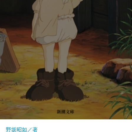
野坂昭如／著