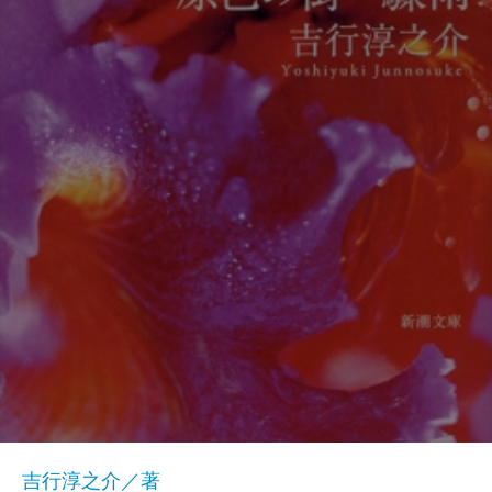
吉行淳之介／著