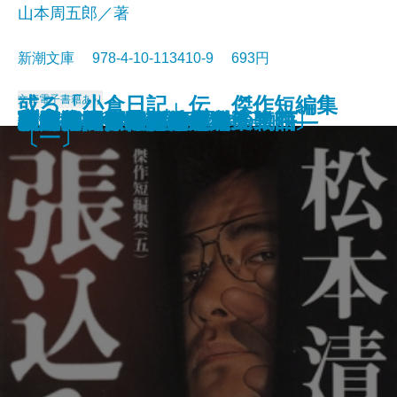
山本周五郎／著
新潮文庫 978-4-10-113410-9 693円
或る「小倉日記」伝 傑作短編集
文庫
電子書籍あり
原色の街・驟雨
虚空遍歴〔上〕
質屋の女房
獣の戯れ
歪んだ複写―税務署殺人事件―
どくとるマンボウ昆虫記
日本語の年輪
わるいやつら〔下〕
わるいやつら〔上〕
さぶ
張込み 傑作短編集〔五〕
西郷札 傑作短編集〔三〕
黒地の絵 傑作短編集〔二〕
幽霊―或る幼年と青春の物語―
佐渡流人行 傑作短編集〔四〕
助左衛門四代記
強力伝・孤島
駅路 傑作短編集〔六〕
敦煌
〔一〕