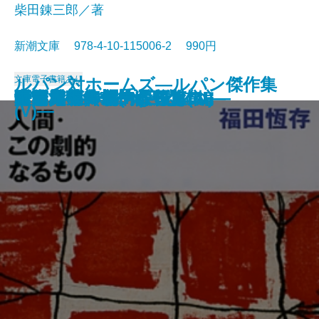
柴田錬三郎／著
新潮文庫 978-4-10-115006-2 990円
文庫
電子書籍あり
ルパン対ホームズ―ルパン傑作集
女坂
ぼんち
江戸川乱歩傑作選
駅前旅館
永すぎた春
眠狂四郎無頼控〔五〕
眠狂四郎無頼控〔四〕
眠狂四郎無頼控〔三〕
眠狂四郎無頼控〔二〕
眠狂四郎無頼控〔一〕
人間・この劇的なるもの
ドイル傑作集(III)―恐怖編―
海と毒薬
暖簾
パニック・裸の王様
青い鳥
白い人・黄色い人
奇岩城―ルパン傑作集(III)―
雨・赤毛―モーム短篇集I―
(V)―