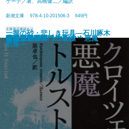
ゲーテ／著、高橋健二／編訳
新潮文庫 978-4-10-201506-3 649円
文庫
電子書籍あり
一握の砂・悲しき玩具―石川啄木
愛と死
絵のない絵本
田舎教師
変身
硝子戸の中
田園交響楽
倫敦塔・幻影の盾
光あるうち光の中を歩め
真理先生
ゲーテ格言集
クロイツェル・ソナタ 悪魔
行人
人間ぎらい
蒲団・重右衛門の最後
こころ
白鯨〔下〕
白鯨〔上〕
彼岸過迄
ぼく東綺譚
歌集―