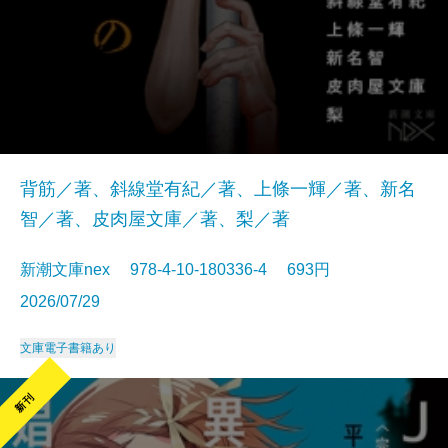
背筋／著、斜線堂有紀／著、上條一輝／著、新名
智／著、皮肉屋文庫／著、梨／著
新潮文庫nex 978-4-10-180336-4 693円
2026/07/29
文庫
電子書籍あり
新刊