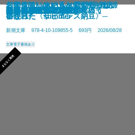
さよならの言い方なんて知らな
〈完全版〉JKハルは異世界で娼婦
幻のアフリカ納豆を追え！─そし
名探偵のいけにえ─人民教会殺人
幽冥の岸 十二国記
未知なるカダスを夢に求めて
龍ノ国幻想9 天恵の命
神と王1 亡国の書
人魚屋敷の殺人
悪徳もまた
善人たち
わたしが・棄てた・女
きまぐれカプセル
一夜─隠蔽捜査10─
夢ノ町本通り─文庫版─
フィレンツェに悪魔が彷徨う
その他の危険
人喰いパンダ殺人事件
色ざんげ
晴れでも雨でも昆虫学者
い。11
になった summer
て現れた〈サピエンス納豆〉─
事件─
星新一／著
新潮文庫 978-4-10-109855-5 693円 2026/08/28
文庫
電子書籍あり
まもなく発売