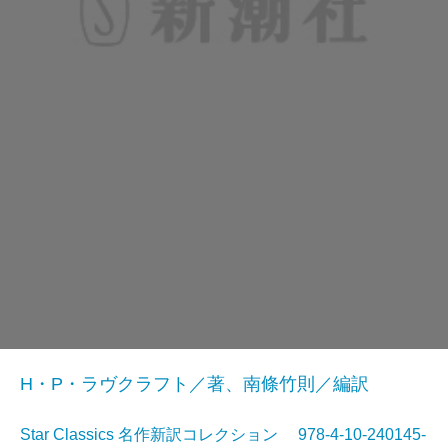
H・P・ラヴクラフト／著、南條竹則／編訳
Star Classics 名作新訳コレクション 978-4-10-240145-