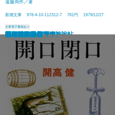
遠藤周作／著
新潮文庫 978-4-10-112312-7 781円 1979/12/27
文庫
電子書籍あり
歴史と視点―私の雑記帖―
鬼怒川
食卓の情景
すばらしい数学者たち
道ありき―青春編―
鍵のかかる部屋
一人ならじ
燃えつきた地図
にぎやかな部屋
砂の城
開口閉口
杳子・妻隠
朝ごはんぬき？
渦
陸奥爆沈
毎日が日曜日
梅雨将軍信長
ギリシア神話〔下〕
芝桜〔上〕
芝桜〔下〕