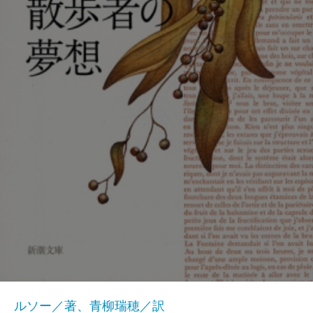
ルソー／著、青柳瑞穂／訳