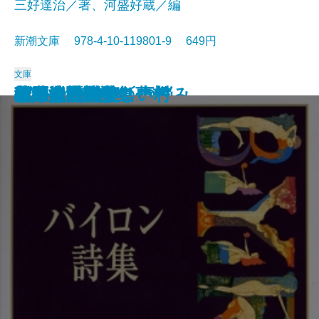
三好達治／著、河盛好蔵／編
新潮文庫 978-4-10-119801-9 649円
文庫
孤独な散歩者の夢想
ゲーテ詩集
脂肪の塊・テリエ館
パルムの僧院〔下〕
巴里の憂鬱
若きウェルテルの悩み
ハイネ詩集
女の一生
パルムの僧院〔上〕
三好達治詩集
バイロン詩集
春琴抄
風立ちぬ・美しい村
ヴィヨンの妻
北原白秋詩集
萩原朔太郎詩集
ヘッセ詩集
春の嵐
椿姫
春