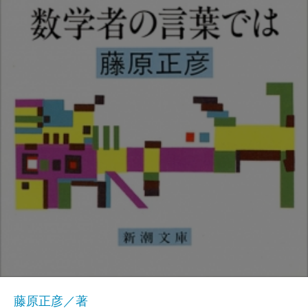
藤原正彦／著