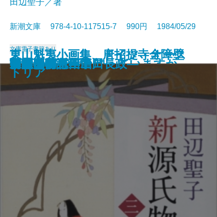
田辺聖子／著
新潮文庫 978-4-10-117515-7 990円 1984/05/29
文庫
電子書籍あり
東山魁夷小画集 唐招提寺全障壁
東山魁夷小画集 ドイツ・オース
数学者の言葉では
ギリシア神話を知っていますか
一瞬の夏〔上〕
一瞬の夏〔下〕
時雨みち
音楽
姥ざかり
新源氏物語〔上〕
新源氏物語〔中〕
新源氏物語〔下〕
菊月夜
王国への道―山田長政―
日曜日の万年筆
春秋山伏記
言葉の海へ
富豪刑事
胡蝶の夢 三
胡蝶の夢 四
画
トリア