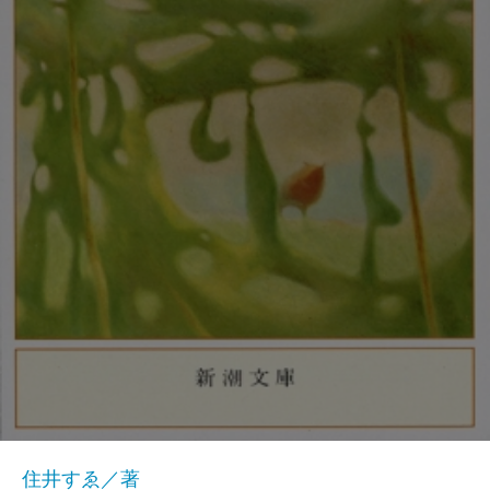
住井すゑ／著