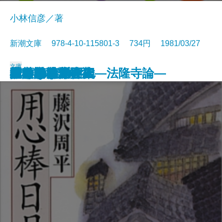
小林信彦／著
新潮文庫 978-4-10-115801-3 734円 1981/03/27
文庫
橋のない川 六
上意討ち
ぼくのおじさん
空白の戦記
隠された十字架―法隆寺論―
橋のない川 三
橋のない川 四
音と言葉
木枯しの庭
唐獅子株式会社
用心棒日月抄
橋のない川 一
橋のない川 二
砂の女
個人的な体験
渡された場面
花杖記
死の棘
ラディゲの死
人の砂漠