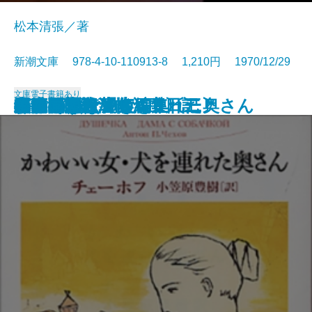
松本清張／著
新潮文庫 978-4-10-110913-8 1,210円 1970/12/29
文庫
電子書籍あり
モーパッサン短編集〔三〕
ゼロの焦点
水いらず
モーパッサン短編集〔二〕
おごそかな渇き
モーパッサン短編集〔一〕
居酒屋
白痴〔上〕
白痴〔下〕
黒い福音
かわいい女・犬を連れた奥さん
第四間氷期
遅れてきた青年
おさん
眠狂四郎殺法帖〔下〕
眠狂四郎殺法帖〔上〕
黒い雨
半生の記
牛肉と馬鈴薯・酒中日記
飢餓同盟