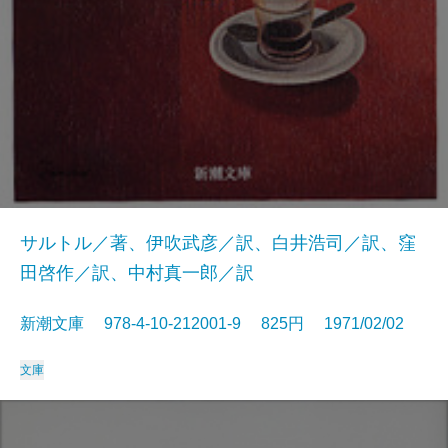
サルトル／著、伊吹武彦／訳、白井浩司／訳、窪
田啓作／訳、中村真一郎／訳
新潮文庫 978-4-10-212001-9 825円 1971/02/02
文庫