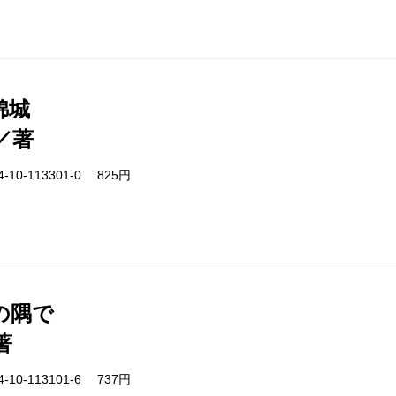
錦城
／著
-10-113301-0 825円
の隅で
著
-10-113101-6 737円