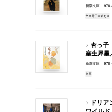
新潮文庫 978-4
文庫
電子書籍あり
杏っ子
室生犀星
新潮文庫 978-4
文庫
ドリア
ワイルド