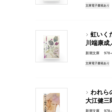
文庫
電子書籍あり
虹いく
川端康成
新潮文庫 978-4
文庫
電子書籍あり
われら
大江健三
新潮文庫 978-4