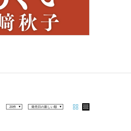
Nex
t
20件
発売日の新しい順