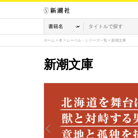
ホーム
>
本
>
レーベル・シリーズ一覧
>
新潮文庫
新潮文庫