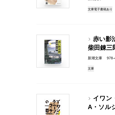
文庫
電子書籍あり
赤い影
柴田錬三
新潮文庫 978-4
文庫
イワン
A・ソル