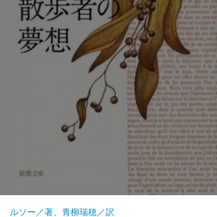
ルソー／著、青柳瑞穂／訳