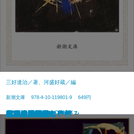
三好達治／著、河盛好蔵／編
新潮文庫 978-4-10-119801-9 649円
孤独な散歩者の夢想
ゲーテ詩集
脂肪の塊・テリエ館
パルムの僧院〔下〕
巴里の憂鬱
若きウェルテルの悩み
ハイネ詩集
女の一生
パルムの僧院〔上〕
三好達治詩集
バイロン詩集
春琴抄
風立ちぬ・美しい村
ヴィヨンの妻
北原白秋詩集
萩原朔太郎詩集
ヘッセ詩集
春の嵐
椿姫
春