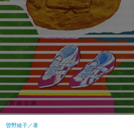
曽野綾子／著