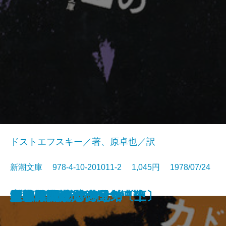
ドストエフスキー／著、原卓也／訳
新潮文庫 978-4-10-201011-2 1,045円 1978/07/24
日本百名山
男振
アイガー北壁・気象遭難
男たちのかいた絵
太郎物語(高校編)
四日のあやめ
明治・父・アメリカ
人民は弱し 官吏は強し
文車日記
カラマーゾフの兄弟〔中〕
カラマーゾフの兄弟〔下〕
カラマーゾフの兄弟〔上〕
ブランコのむこうで
おれに関する噂
忍者丹波大介
女神
零式戦闘機
妄想銀行
愛の年代記
八甲田山死の彷徨