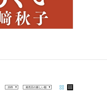
Nex
t
20件
発売日の新しい順