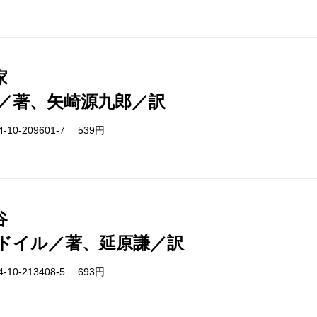
家
／著、矢崎源九郎／訳
-10-209601-7 539円
谷
ドイル／著、延原謙／訳
-10-213408-5 693円