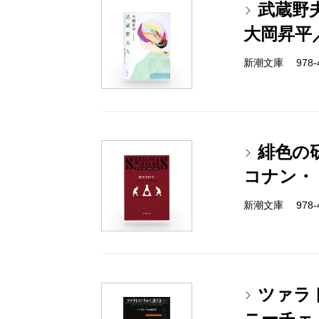
武蔵野
大岡昇平
新潮文庫 978-4
緋色の
コナン・
新潮文庫 978-4
ツァラ
ニーチェ