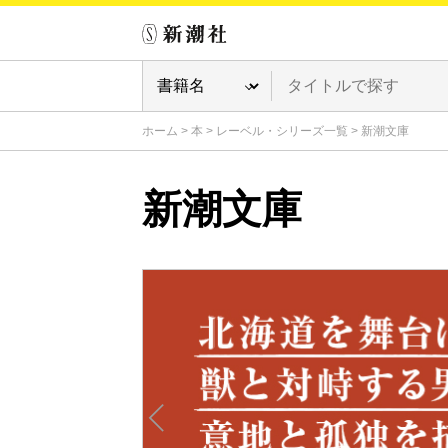
ホーム
>
本
>
レーベル・シリーズ一覧
>
新潮文庫
新潮文庫