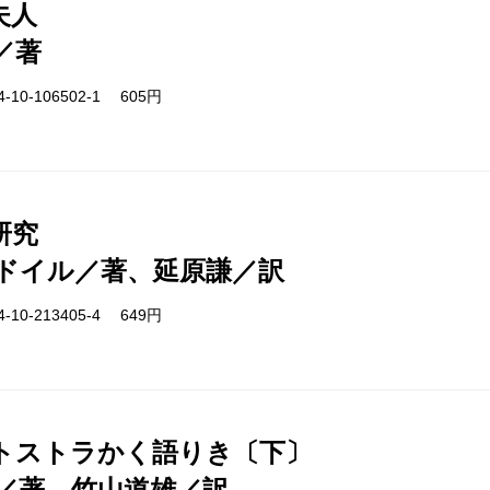
夫人
／著
-10-106502-1 605円
研究
ドイル／著、延原謙／訳
-10-213405-4 649円
トストラかく語りき〔下〕
／著、竹山道雄／訳