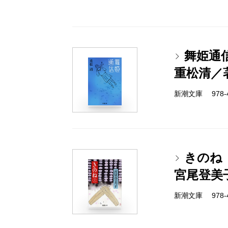
舞姫通
重松清／
新潮文庫 978-4-
きのね
宮尾登美
新潮文庫 978-4-