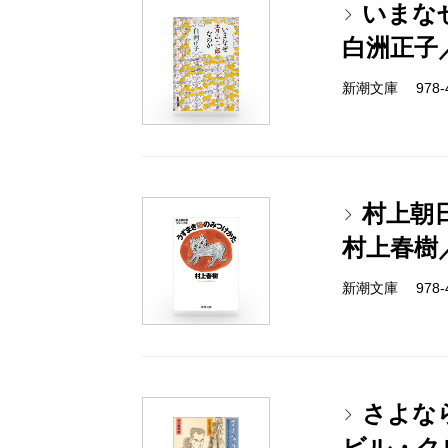
いまな
白洲正子
新潮文庫 978-4-
村上朝
村上春樹
新潮文庫 978-4-
さよな
ビル・ク