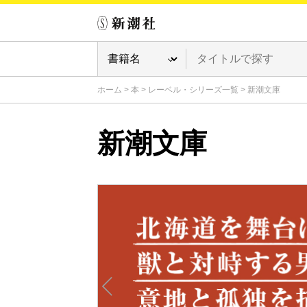
ホーム
>
本
>
レーベル・シリーズ一覧
>
新潮文庫
新潮文庫