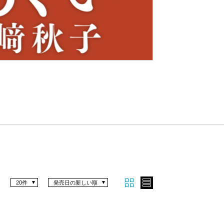
Nex
t
20件
発売日の新しい順