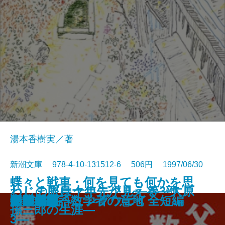
湯本香樹実／著
新潮文庫 978-4-10-131512-6 506円 1997/06/30
蝶々と戦車・何を見ても何かを思
ねじまき鳥クロニクル―第3部
わしの眼は十年先が見える―大原
晏子〔一〕
晏子〔二〕
トゥインクル・ボーイ
流星たちの宴
陋巷に在り〔2〕呪の巻
リヴィエラを撃て〔上〕
リヴィエラを撃て〔下〕
天狗争乱
ポプラの秋
父の威厳 数学者の意地
天鵞絨物語
家族趣味
牛への道
母の影
閉鎖病棟
いだす―ヘミングウェイ全短編
明和絵暦
夕顔
鳥刺し男編―
孫三郎の生涯―
3―