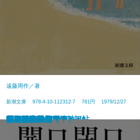
遠藤周作／著
新潮文庫 978-4-10-112312-7 781円 1979/12/27
歴史と視点―私の雑記帖―
鬼怒川
食卓の情景
すばらしい数学者たち
道ありき―青春編―
鍵のかかる部屋
一人ならじ
燃えつきた地図
にぎやかな部屋
砂の城
開口閉口
杳子・妻隠
朝ごはんぬき？
渦
陸奥爆沈
毎日が日曜日
梅雨将軍信長
ギリシア神話〔下〕
芝桜〔上〕
芝桜〔下〕