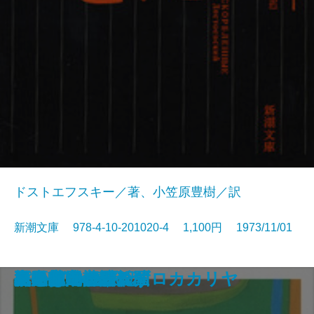
ドストエフスキー／著、小笠原豊樹／訳
新潮文庫 978-4-10-201020-4 1,100円 1973/11/01
ちいさこべ
ブンとフン
新ハムレット
星への旅
沈黙の春
リチャード三世
Dの複合
ほら男爵 現代の冒険
深川安楽亭
虐げられた人びと
パンドラの匣
出発は遂に訪れず
黒の様式
長距離走者の孤独
松風の門
ことばの歳時記
死の家の記録
水中都市・デンドロカカリヤ
夏の花・心願の国
メルヒェン